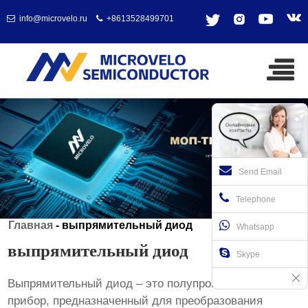
info@microvelo.ru
+8613528499701
Send Email
Telephone
Главная
-
выпрямительный диод
Whatsapp
выпрямительный диод
Skype
Выпрямительный диод
– это полупроводниковый
прибор, предназначенный для преобразования