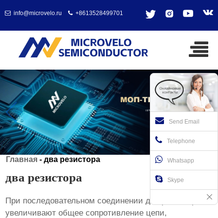
info@microvelo.ru
+8613528499701
Send Email
Telephone
Главная
-
два резистора
Whatsapp
два резистора
Skype
При последовательном соединении
два резистора
увеличивают общее сопротивление цепи,