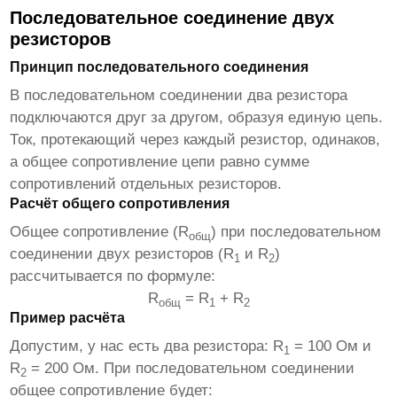
Последовательное соединение двух
резисторов
Принцип последовательного соединения
В последовательном соединении
два резистора
подключаются друг за другом, образуя единую цепь.
Ток, протекающий через каждый резистор, одинаков,
а общее сопротивление цепи равно сумме
сопротивлений отдельных резисторов.
Расчёт общего сопротивления
Общее сопротивление (R
) при последовательном
общ
соединении двух резисторов (R
и R
)
1
2
рассчитывается по формуле:
R
= R
+ R
общ
1
2
Пример расчёта
Допустим, у нас есть
два резистора
: R
= 100 Ом и
1
R
= 200 Ом. При последовательном соединении
2
общее сопротивление будет: