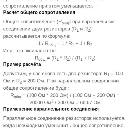
сопротивление при этом уменьшается.
Расчёт общего сопротивления
Общее сопротивление (R
) при параллельном
общ
соединении двух резисторов (R
и R
)
1
2
рассчитывается по формуле:
1 / R
= 1 / R
+ 1 / R
общ
1
2
Или, что эквивалентно:
R
= (R
* R
) / (R
+ R
)
общ
1
2
1
2
Пример расчёта
Допустим, у нас снова есть
два резистора
: R
= 100
1
Ом и R
= 200 Ом. При параллельном соединении
2
общее сопротивление будет:
R
= (100 Ом * 200 Ом) / (100 Ом + 200 Ом) =
общ
2
20000 Ом
/ 300 Ом = 66.67 Ом
Применение параллельного соединения
Параллельное соединение резисторов используется,
когда необходимо уменьшить общее сопротивление