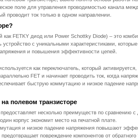
ческое поле для управления проводимостью канала между
й проводит ток только в одном направлении.
оре?
й как FETKY диод или Power Schottky Diode) – это комб
ть устройство с уникальными характеристиками, которы
 напряжения и повышения эффективности цепей.
используется как переключатель, который активируется,
араллельно FET и начинает проводить ток, когда напря
беспечивает быструю коммутацию и низкое падение нап
 на полевом транзисторе
предоставляет несколько преимуществ по сравнению с
один корпус экономит место на печатной плате.
мутация и низкое падение напряжения повышают эффек
редотвращает повреждение компонентов от обратного 