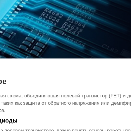
ре
ная схема, объединяющая полевой транзистор (FET) и д
 таких как защита от обратного напряжения или демпфи
ра.
 диоды
на полевом транзисторе
, важно понять основы работы по