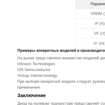
Параме
VRRM (
IF (A)
VF (V
trr (ns
Примеры конкретных моделей и производит
На рынке представлено множество моделей
ди
Infineon Technologies
ON Semiconductor
Vishay Intertechnology
При выборе конкретной модели следует руков
применения.
Заключение
Диод на полевом транзисторе
представляет со