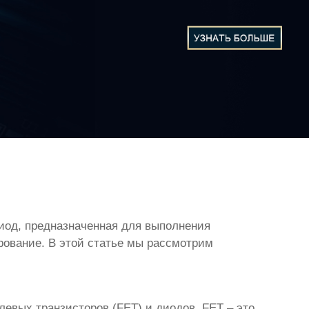
иод, предназначенная для выполнения
рование. В этой статье мы рассмотрим
левых транзисторов (FET) и диодов. FET – это