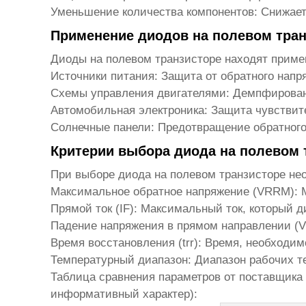
Уменьшение количества компонентов:
Снижает 
Применение диодов на полевом тран
Диоды на полевом транзисторе
находят примен
Источники питания:
Защита от обратного напря
Схемы управления двигателями:
Демпфировани
Автомобильная электроника:
Защита чувствите
Солнечные панели:
Предотвращение обратного 
Критерии выбора диода на полевом 
При выборе
диода на полевом транзисторе
нео
Максимальное обратное напряжение (VRRM):
М
Прямой ток (IF):
Максимальный ток, который д
Падение напряжения в прямом направлении (V
Время восстановления (trr):
Время, необходимо
Температурный диапазон:
Диапазон рабочих те
Таблица сравнения параметров от поставщика
информативный характер):