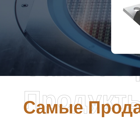
Самые П
Продукт
Самые Прод