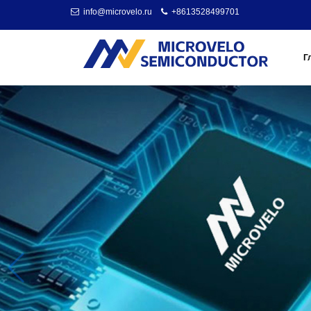
info@microvelo.ru
+8613528499701
Г