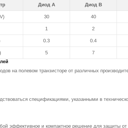
тр
Диод A
Диод B
V)
30
40
1
2
)
0.3
0.4
)
5
7
елей
одов на полевом транзисторе
от различных производител
одствоваться спецификациями, указанными в техническ
бой эффективное и компактное решение для защиты от