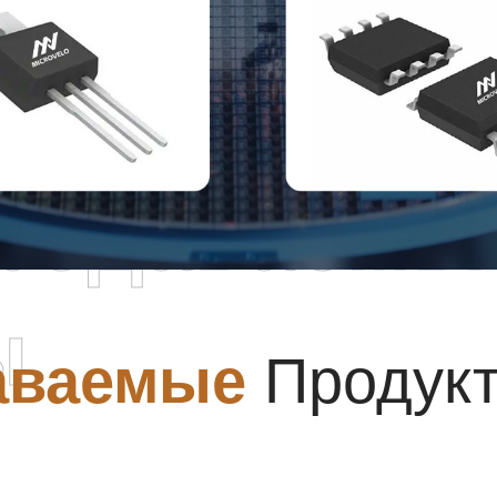
родаваемы
ы
аваемые
Продук