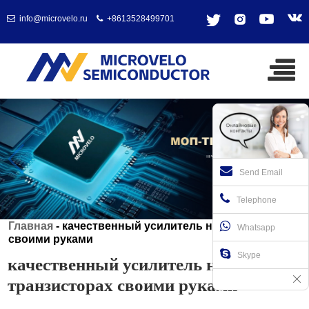
info@microvelo.ru
+8613528499701
Send Email
Telephone
Главная
-
качественный усилитель на транзисторах
Whatsapp
своими руками
Skype
качественный усилитель на
транзисторах своими руками