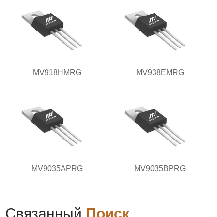
MV918HMRG
MV938EMRG
MV9035APRG
MV9035BPRG
Связанный
Поиск