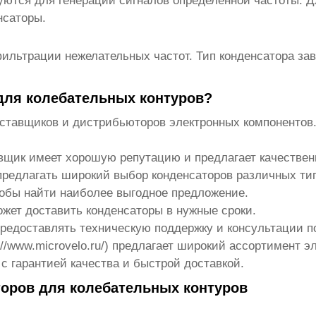
уются для генерации сигналов определенной частоты. 
нсаторы.
льтрации нежелательных частот. Тип конденсатора зави
 для колебательных контуров?
оставщиков и дистрибьюторов электронных компонентов
вщик имеет хорошую репутацию и предлагает качествен
редлагать широкий выбор конденсаторов различных тип
обы найти наиболее выгодное предложение.
жет доставить конденсаторы в нужные сроки.
едоставлять техническую поддержку и консультации по
://www.microvelo.ru/
) предлагает широкий ассортимент э
, с гарантией качества и быстрой доставкой.
торов для колебательных контуров