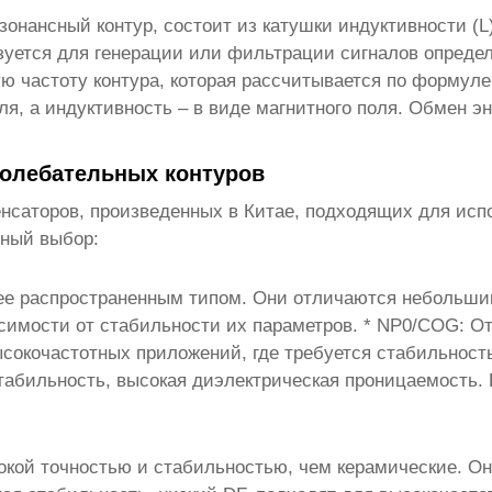
зонансный контур, состоит из катушки индуктивности (L
зуется для генерации или фильтрации сигналов опреде
 частоту контура, которая рассчитывается по формуле: 
оля, а индуктивность – в виде магнитного поля. Обмен
колебательных контуров
нсаторов, произведенных в Китае, подходящих для исп
ьный выбор:
ее распространенным типом. Они отличаются небольши
исимости от стабильности их параметров. * NP0/COG: О
сокочастотных приложений, где требуется стабильность
стабильность, высокая диэлектрическая проницаемость. 
кой точностью и стабильностью, чем керамические. О