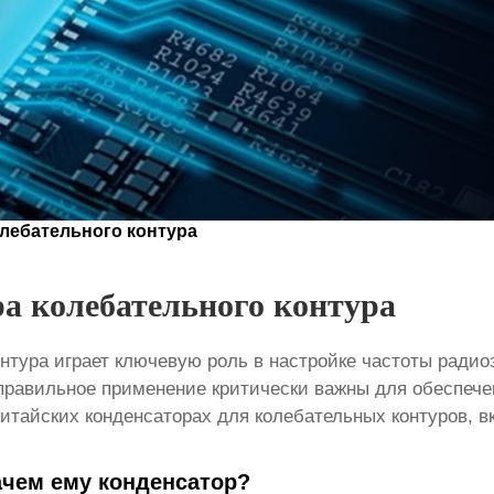
олебательного контура
а колебательного контура
онтура
играет ключевую роль в настройке частоты радио
 правильное применение критически важны для обеспеч
айских конденсаторах для колебательных контуров, вк
ачем ему конденсатор?