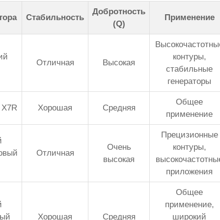
Добротность
тора
Стабильность
Применение
(Q)
Высокочастотны
ий
контуры,
Отличная
Высокая
стабильные
генераторы
Общее
 X7R
Хорошая
Средняя
применение
Прецизионные
й
Очень
контуры,
овый
Отличная
высокая
высокочастотны
приложения
Общее
й
применение,
вый
Хорошая
Средняя
широкий