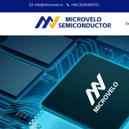
info@microvelo.ru
+8613528499701
Г