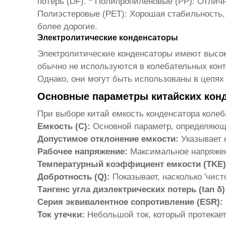
потерь (DF). * Полипропиленовые (PP): Отлич
Полиэстеровые (PET): Хорошая стабильность, 
более дорогие.
Электролитические конденсаторы
Электролитические конденсаторы имеют высок
обычно не используются в колебательных конт
Однако, они могут быть использованы в цепя
Основные параметры китайских кон
При выборе
китай емкость конденсатора колеб
Емкость (C):
Основной параметр, определяющи
Допустимое отклонение емкости:
Указывает 
Рабочее напряжение:
Максимальное напряжени
Температурный коэффициент емкости (TKE)
Добротность (Q):
Показывает, насколько 'чист
Тангенс угла диэлектрических потерь (tan δ
Серия эквивалентное сопротивление (ESR):
Ток утечки:
Небольшой ток, который протекает