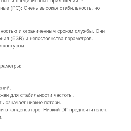
отных и прецизионных приложений. *
ные (PC): Очень высокая стабильность, но
чностью и ограниченным сроком службы. Они
ения (ESR) и непостоянства параметров.
м контуром.
раметры:
ений.
жен для стабильности частоты.
ть означает низкие потери.
и в конденсаторе. Низкий DF предпочтителен.
в.