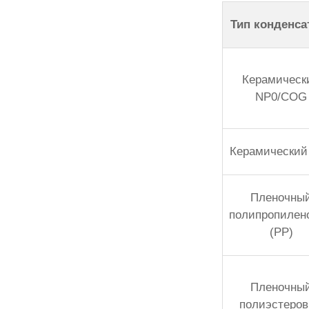
Тип конденса
Керамическ
NP0/COG
Керамический
Пленочны
полипропилен
(PP)
Пленочны
полиэстеро