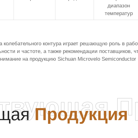
диапазон
температур
а колебательного контура
играет решающую роль в рабо
ьности и частоте, а также рекомендации поставщиков, 
имание на продукцию Sichuan Microvelo Semiconductor 
ствующая П
ющая
Продукция