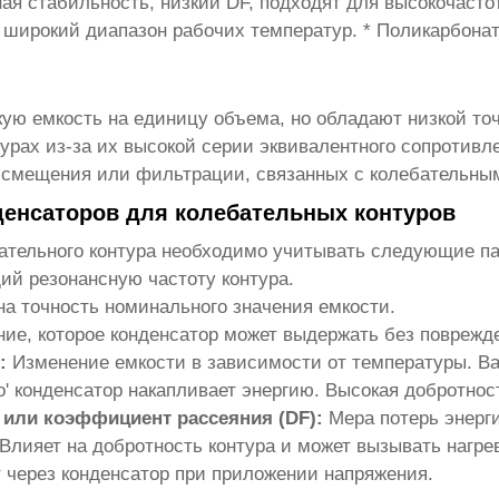
ная стабильность, низкий DF, подходят для высокочаст
широкий диапазон рабочих температур. * Поликарбонат
ую емкость на единицу объема, но обладают низкой то
урах из-за их высокой серии эквивалентного сопротивл
х смещения или фильтрации, связанных с колебательны
денсаторов для колебательных контуров
ательного контура
необходимо учитывать следующие па
й резонансную частоту контура.
на точность номинального значения емкости.
е, которое конденсатор может выдержать без поврежд
:
Изменение емкости в зависимости от температуры. Ва
о' конденсатор накапливает энергию. Высокая добротнос
) или коэффициент рассеяния (DF):
Мера потерь энерги
Влияет на добротность контура и может вызывать нагре
 через конденсатор при приложении напряжения.