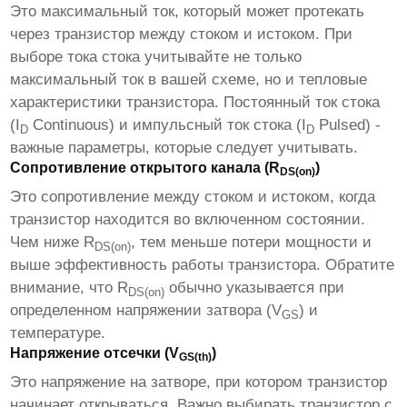
Это максимальный ток, который может протекать
через транзистор между стоком и истоком. При
выборе тока стока учитывайте не только
максимальный ток в вашей схеме, но и тепловые
характеристики транзистора. Постоянный ток стока
(I
Continuous) и импульсный ток стока (I
Pulsed) -
D
D
важные параметры, которые следует учитывать.
Сопротивление открытого канала (R
)
DS(on)
Это сопротивление между стоком и истоком, когда
транзистор находится во включенном состоянии.
Чем ниже R
, тем меньше потери мощности и
DS(on)
выше эффективность работы транзистора. Обратите
внимание, что R
обычно указывается при
DS(on)
определенном напряжении затвора (V
) и
GS
температуре.
Напряжение отсечки (V
)
GS(th)
Это напряжение на затворе, при котором транзистор
начинает открываться. Важно выбирать транзистор с