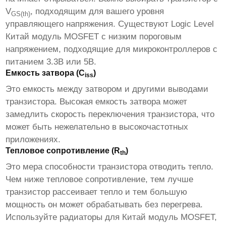
V
, подходящим для вашего уровня
GS(th)
управляющего напряжения. Существуют Logic Level
Китай модуль MOSFET
с низким пороговым
напряжением, подходящие для микроконтроллеров с
питанием 3.3В или 5В.
Емкость затвора (C
)
iss
Это емкость между затвором и другими выводами
транзистора. Высокая емкость затвора может
замедлить скорость переключения транзистора, что
может быть нежелательно в высокочастотных
приложениях.
Тепловое сопротивление (R
)
th
Это мера способности транзистора отводить тепло.
Чем ниже тепловое сопротивление, тем лучше
транзистор рассеивает тепло и тем большую
мощность он может обрабатывать без перегрева.
Используйте радиаторы для
Китай модуль MOSFET
,