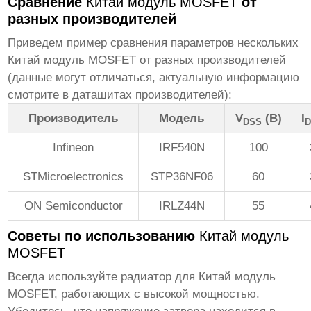
Сравнение
Китай модуль MOSFET
от
разных производителей
Приведем пример сравнения параметров нескольких
Китай модуль MOSFET
от разных производителей
(данные могут отличаться, актуальную информацию
смотрите в даташитах производителей):
Производитель
Модель
V
(В)
I
DSS
D
Infineon
IRF540N
100
STMicroelectronics
STP36NF06
60
ON Semiconductor
IRLZ44N
55
Советы по использованию
Китай модуль
MOSFET
Всегда используйте радиатор для
Китай модуль
MOSFET
, работающих с высокой мощностью.