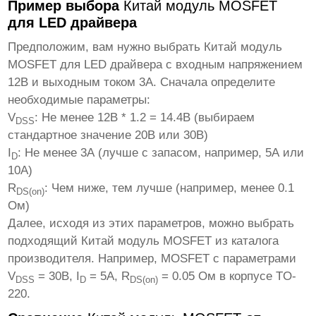
Пример выбора
Китай модуль MOSFET
для LED драйвера
Предположим, вам нужно выбрать
Китай модуль
MOSFET
для LED драйвера с входным напряжением
12В и выходным током 3А. Сначала определите
необходимые параметры:
V
: Не менее 12В * 1.2 = 14.4В (выбираем
DSS
стандартное значение 20В или 30В)
I
: Не менее 3А (лучше с запасом, например, 5А или
D
10А)
R
: Чем ниже, тем лучше (например, менее 0.1
DS(on)
Ом)
Далее, исходя из этих параметров, можно выбрать
подходящий
Китай модуль MOSFET
из каталога
производителя. Например, MOSFET с параметрами
V
= 30В, I
= 5А, R
= 0.05 Ом в корпусе TO-
DSS
D
DS(on)
220.