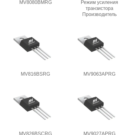
MV8080BMRG
Режим усиления
транзистора
Производитель
MV816BSRG
MV9063APRG
MV826BSCRG
MV9027APRG