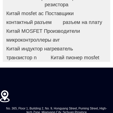
резистора
Китай mosfet ac Поставщики
контактный разъем
разъем на плату
Китай MOSFET Производители
микроконтроллеры avr
Китай индуктор нагреватель
транзистор n
Китай пионер mosfet
No. 365, Floor 1, Building 2, No. 9, Hongyang Street, Puming Street, High-
tech Zone, Mianyang City, Sichuan Province