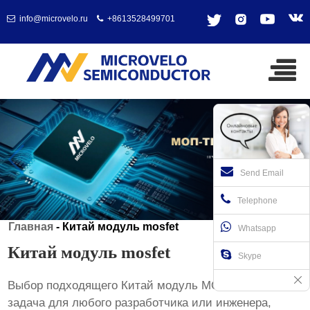
info@microvelo.ru
+8613528499701
Send Email
Telephone
Главная
-
Китай модуль mosfet
Whatsapp
Китай модуль mosfet
Skype
Выбор подходящего
Китай модуль MOSFET
– важная
задача для любого разработчика или инженера,