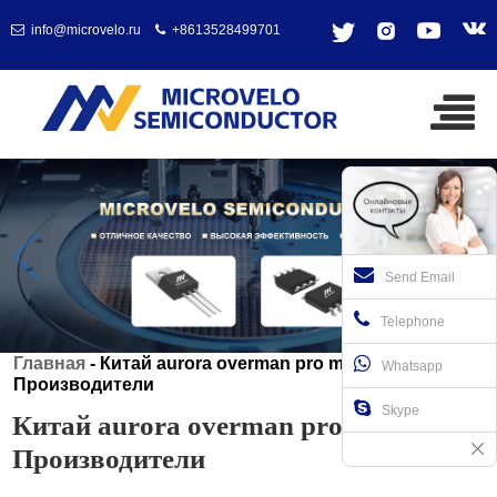
info@microvelo.ru
+8613528499701
Send Email
Telephone
Главная
-
Китай aurora overman pro mosfet
Whatsapp
Производители
Skype
Китай aurora overman pro mosfet
Производители