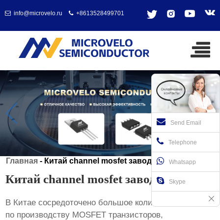
info@microvelo.ru
+8613528499701
Send Email
Telephone
Главная
-
Китай channel mosfet заводы
Whatsapp
Китай channel mosfet заводы
Skype
В Китае сосредоточено большое количество заводов
по производству MOSFET транзисторов,