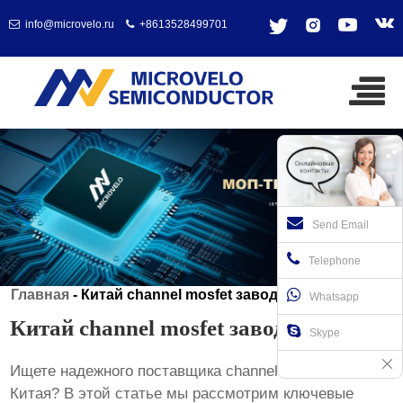
info@microvelo.ru
+8613528499701
Send Email
Telephone
Главная
-
Китай channel mosfet завод
Whatsapp
Китай channel mosfet завод
Skype
Ищете надежного поставщика
channel mosfet
из
Китая? В этой статье мы рассмотрим ключевые