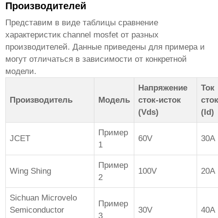
Производителей
Представим в виде таблицы сравнение
характеристик
channel mosfet
от разных
производителей. Данные приведены для примера и
могут отличаться в зависимости от конкретной
модели.
Напряжение
Ток
Производитель
Модель
сток-исток
сто
(Vds)
(Id)
Пример
JCET
60V
30A
1
Пример
Wing Shing
100V
20A
2
Sichuan Microvelo
Пример
Semiconductor
30V
40A
3