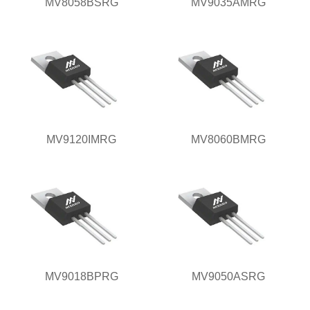
MV8058BSRG
MV9035AMRG
MV9120IMRG
MV8060BMRG
MV9018BPRG
MV9050ASRG