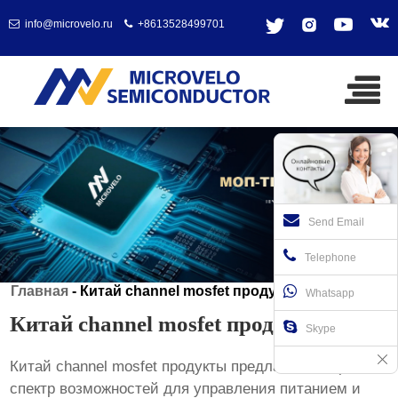
info@microvelo.ru
+8613528499701
Send Email
Telephone
Главная
-
Китай channel mosfet продукты
Whatsapp
Китай channel mosfet продукты
Skype
Китай channel mosfet продукты
предлагают широкий
спектр возможностей для управления питанием и