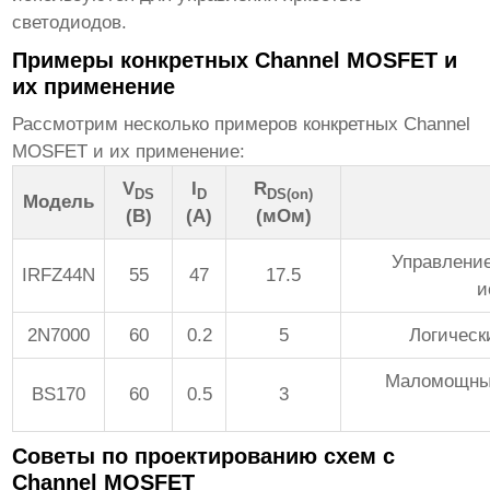
светодиодов.
Примеры конкретных Channel MOSFET и
их применение
Рассмотрим несколько примеров конкретных Channel
MOSFET и их применение:
V
I
R
DS
D
DS(on)
Модель
(В)
(А)
(мОм)
Управление
IRFZ44N
55
47
17.5
и
2N7000
60
0.2
5
Логическ
Маломощные
BS170
60
0.5
3
Советы по проектированию схем с
Channel MOSFET