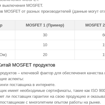
 и выключения MOSFET.
в MOSFET от разных производителей (данные могут отл
р
MOSFET 1 (Пример)
MOSFET 2
)
30
6
10
1
мОм)
20
1
Китай MOSFET продуктов
родуктов
– ключевой фактор для обеспечения качества 
щие аспекты:
тинги поставщика в интернете.
вщик имеет необходимые сертификаты, такие как ISO 900
яет ли поставщик гарантии на свою продукцию и оказыв
 поставщикам с многолетним опытом работы на рынке.