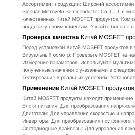
Ассортимент продукции
: Широкий ассортимент
Sichuan Microvelo Semiconductor Co.,LTD, с 
качественных
Китай MOSFET продуктов
. Комп
поддержку своим клиентам. Узнайте больше 
Проверка качества
Китай MOSFET про
Перед установкой
Китай MOSFET продуктов
в 
Визуальный осмотр
: Проверьте MOSFET на на
Измерение параметров
: Используйте мультиме
полученные значения с указанными в специфи
Тестирование в реальных условиях
: Установи
Применение
Китай MOSFET продуктов
Китай MOSFET продукты
находят применение 
Блоки питания
: Для преобразования напряжени
Двигатели
: Для управления скоростью и напр
Инверторы
: Для преобразования постоянного т
Светодиодные драйверы
: Для управления ярк