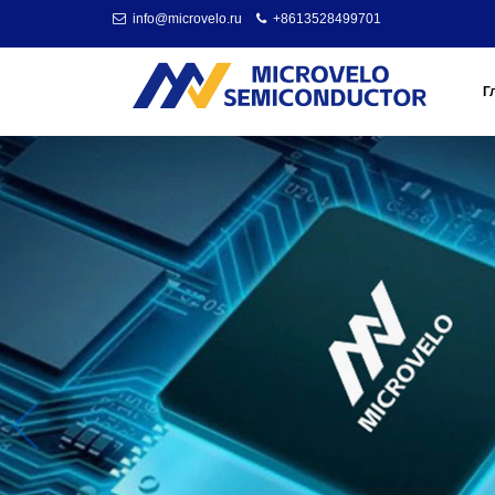
info@microvelo.ru
+8613528499701
Г