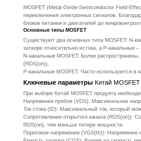
MOSFET (Metal-Oxide-Semiconductor Field-Effe
переключения электронных сигналов. Благода
блоков питания и двигателей до микроконтрол
Основные типы MOSFET
Существуют два основных типа MOSFET: N-ка
затворе относительно истока, а P-канальные 
N-канальные MOSFET
: Более распространены
(RDS(on)).
P-канальные MOSFET
: Часто используются в 
Ключевые параметры
Китай MOSFET 
При выборе
Китай MOSFET продукта
необходи
Напряжение пробоя (VDS)
: Максимальное нап
Ток стока (ID)
: Максимальный ток, который мо
Сопротивление открытого канала (RDS(on))
: С
RDS(on), тем меньше потери мощности.
Пороговое напряжение (VGS(th))
: Напряжение 
Емкость затвора (CGS)
: Влияет на скорость 