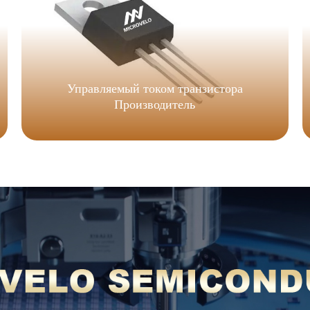
Управляемый током транзистора
Производитель