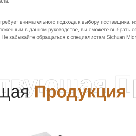
ала.
требует внимательного подхода к выбору поставщика, и
зложенным в данном руководстве, вы сможете выбрать о
 Не забывайте обращаться к специалистам Sichuan Micro
ствующая П
ющая
Продукция