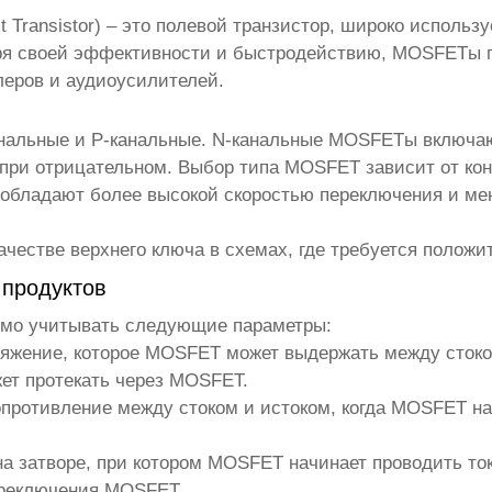
ct Transistor) – это полевой транзистор, широко исполь
ря своей эффективности и быстродействию, MOSFETы п
леров и аудиоусилителей.
нальные и P-канальные. N-канальные MOSFETы включаю
– при отрицательном. Выбор типа MOSFET зависит от ко
, обладают более высокой скоростью переключения и м
качестве верхнего ключа в схемах, где требуется полож
продуктов
мо учитывать следующие параметры:
ряжение, которое MOSFET может выдержать между стоко
жет протекать через MOSFET.
опротивление между стоком и истоком, когда MOSFET на
на затворе, при котором MOSFET начинает проводить ток
переключения MOSFET.