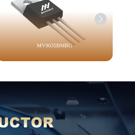
MV9035BMRG
с