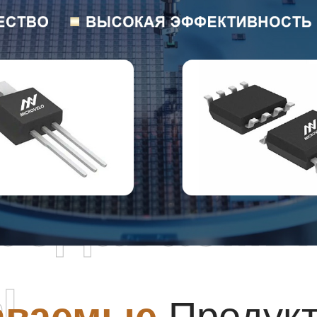
родаваемы
ы
аваемые
Продук