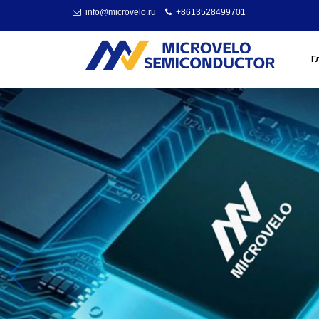
info@microvelo.ru
+8613528499701
Г