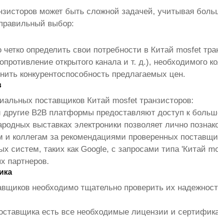
нзисторов
может быть сложной задачей, учитывая больш
 правильный выбор:
 четко определить свои потребности в
Китай mosfet тра
опротивление открытого канала и т. д.), необходимого к
нить конкурентоспособность предлагаемых цен.
в
нциальных поставщиков
Китай mosfet транзисторов
:
s и другие B2B платформы предоставляют доступ к боль
родных выставках электроники позволяет лично познак
м и коллегам за рекомендациями проверенных поставщи
 систем, таких как Google, с запросами типа '
Китай mo
х партнеров.
ика
авщиков необходимо тщательно проверить их надежност
поставщика есть все необходимые лицензии и сертифик