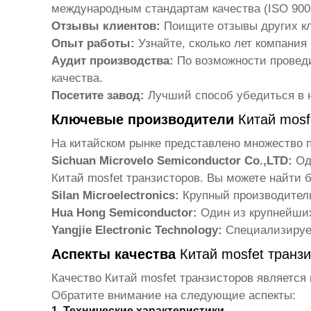
международным стандартам качества (ISO 9001,
Отзывы клиентов:
Поищите отзывы других кл
Опыт работы:
Узнайте, сколько лет компания
Аудит производства:
По возможности проведи
качества.
Посетите завод:
Лучший способ убедиться в н
Ключевые производители
Китай mosf
На китайском рынке представлено множество
Sichuan Microvelo Semiconductor Co.,LTD:
Оди
Китай mosfet транзисторов
. Вы можете найти
Silan Microelectronics:
Крупный производитель
Hua Hong Semiconductor:
Один из крупнейших
Yangjie Electronic Technology:
Специализирует
Аспекты качества
Китай mosfet транз
Качество
Китай mosfet транзисторов
является 
Обратите внимание на следующие аспекты:
1. Технические характеристики