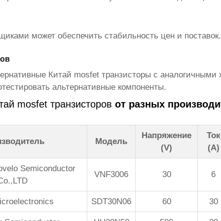
вщиками может обеспечить стабильность цен и поставок
тов
тернативные
Китай mosfet транзисторы
с аналогичными х
отестировать альтернативные компоненты.
тай mosfet транзисторов
от разных производи
Напряжение
Ток
изводитель
Модель
(V)
(A)
ovelo Semiconductor
VNF3006
30
6
Co.,LTD
icroelectronics
SDT30N06
60
30