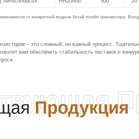
 Semiconductor
HH20N50
500
20
 зависимости от конкретной модели
Китай mosfet транзистора
. Все
анзисторов
– это сложный, но важный процесс. Тщательн
озволят вам обеспечить стабильность поставок и конку
просе.
ствующая П
ющая
Продукция