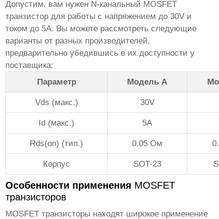
Допустим, вам нужен N-канальный MOSFET
транзистор для работы с напряжением до 30V и
током до 5A. Вы можете рассмотреть следующие
варианты от разных производителей,
предварительно убедившись в их доступности у
поставщика:
Параметр
Модель A
Мо
Vds (макс.)
30V
Id (макс.)
5A
Rds(on) (тип.)
0.05 Ом
0
Корпус
SOT-23
S
Особенности применения
MOSFET
транзисторов
MOSFET транзисторы
находят широкое применение