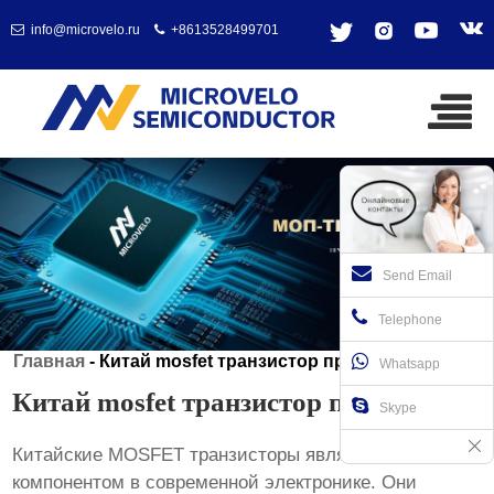
info@microvelo.ru
+8613528499701
Send Email
Telephone
Главная
-
Китай mosfet транзистор продукты
Whatsapp
Китай mosfet транзистор продукты
Skype
Китайские MOSFET транзисторы
являются важным
компонентом в современной электронике. Они