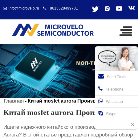
info@microvelo.ru
+8613528499701
Send Email
Telephone
Главная
-
Китай mosfet aurora Производитель
Whatsapp
Китай mosfet aurora Производитель
Skype
Ищете надежного
китайского производителя MOSFET
Aurora
? В этой статье представлен подробный обзор