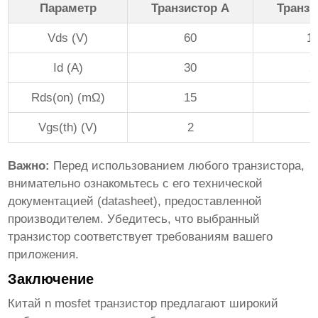
Параметр
Транзистор A
Транзи
Vds (V)
60
1
Id (A)
30
2
Rds(on) (mΩ)
15
2
Vgs(th) (V)
2
Важно:
Перед использованием любого транзистора,
внимательно ознакомьтесь с его технической
документацией (datasheet), предоставленной
производителем. Убедитесь, что выбранный
транзистор соответствует требованиям вашего
приложения.
Заключение
Китай n mosfet транзистор
предлагают широкий