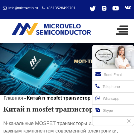
info@microvelo.ru
+8613528499701
Send Email
Telephone
Главная
-
Китай n mosfet транзистор
Whatsapp
Китай n mosfet транзистор
Skype
N-канальные MOSFET транзисторы из Китая стали
важным компонентом современной электроники,