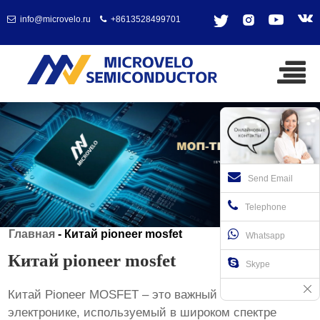
info@microvelo.ru
+8613528499701
Send Email
Telephone
Главная
-
Китай pioneer mosfet
Whatsapp
Китай pioneer mosfet
Skype
Китай Pioneer MOSFET
– это важный компонент в
электронике, используемый в широком спектре