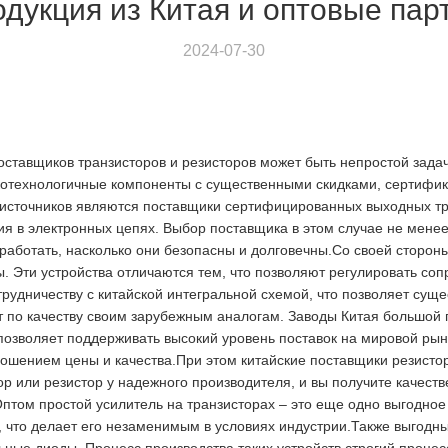
дукция из Китая и оптовые пар
2024-07-30
ставщиков транзисторов и резисторов может быть непростой задач
котехнологичные компоненты с существенными скидками, сертифика
 источников являются поставщики сертифицированных выходных тра
 в электронных цепях. Выбор поставщика в этом случае не менее 
т работать, насколько они безопасны и долговечны.Со своей сторо
 Эти устройства отличаются тем, что позволяют регулировать со
рудничеству с китайской интегральной схемой, что позволяет суще
ает по качеству своим зарубежным аналогам. Заводы Китая большой
 позволяет поддерживать высокий уровень поставок на мировой рын
ошением цены и качества.При этом китайские поставщики резистор
р или резистор у надежного производителя, и вы получите качестве
Оптом простой усилитель на транзисторах – это еще одно выгодно
 что делает его незаменимым в условиях индустрии.Также выгод