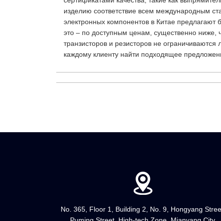
сертификатами качества, такие как выпрямител
изделию соответствие всем международным ста
электронных компонентов в Китае предлагают б
это – по доступным ценам, существенно ниже, 
транзисторов и резисторов не ограничиваются 
каждому клиенту найти подходящее предложен
No. 365, Floor 1, Building 2, No. 9, Hongyang Stree
Puming Street, High-tech Zone, Mianyang City,