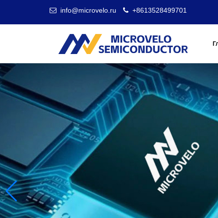
info@microvelo.ru
+8613528499701
Г