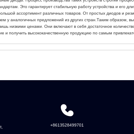
ьные диоды. Процесс производства таких устройств строгий процес
ндартам. Это гарантирует стабильную работу устройства и его дл
ольшой ассортимент различных товаров. От простых диодов и рези
чем у аналогичных предложений из других стран.Таким образом, 
лишь низкими ценами. Они включают в себя достаточное количеств
ие и получить высококачественную продукцию по самым привлека
+8613528499701
t,