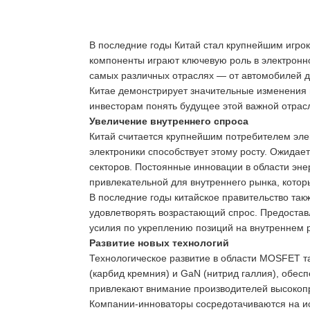
В последние годы Китай стал крупнейшим игро
компоненты играют ключевую роль в электронн
самых различных отраслях — от автомобилей д
Китае демонстрирует значительные изменения 
инвесторам понять будущее этой важной отрас
Увеличение внутреннего спроса
Китай считается крупнейшим потребителем эле
электроники способствует этому росту. Ожидае
секторов. Постоянные инновации в области эн
привлекательной для внутреннего рынка, котор
В последние годы китайское правительство так
удовлетворять возрастающий спрос. Предоставл
усилия по укреплению позиций на внутреннем р
Развитие новых технологий
Технологическое развитие в области MOSFET та
(карбид кремния) и GaN (нитрид галлия), обес
привлекают внимание производителей высокоп
Компании-инноваторы сосредотачиваются на ис