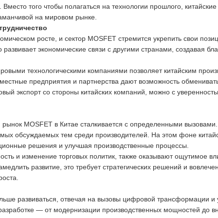
. Вместо того чтобы полагаться на технологии прошлого, китайски
заманчивой на мировом рынке.
трудничество
номическом росте, и сектор MOSFET стремится укрепить свои пози
но развивает экономические связи с другими странами, создавая б
овыми технологическими компаниями позволяет китайским произв
овместные предприятия и партнерства дают возможность обмениват
овый экспорт со стороны китайских компаний, можно с уверенност
 рынок MOSFET в Китае сталкивается с определенными вызовами. 
мых обсуждаемых тем среди производителей. На этом фоне китай
ационные решения и улучшая производственные процессы.
ость и изменение торговых политик, также оказывают ощутимое вл
амедлить развитие, это требует стратегических решений и вовлече
роста.
льше развиваться, отвечая на вызовы цифровой трансформации и 
разработке — от модернизации производственных мощностей до в