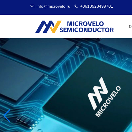
info@microvelo.ru
+8613528499701
Г