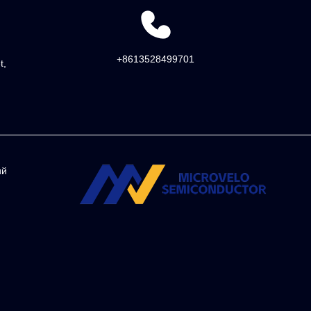
+8613528499701
t,
ий