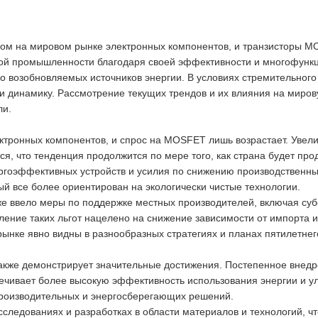
ком на мировом рынке электронных компонентов, и транзисторы 
ой промышленности благодаря своей эффективности и многофункц
о возобновляемых источников энергии. В условиях стремительного
и динамику. Рассмотрение текущих трендов и их влияния на миро
ли.
ктронных компонентов, и спрос на MOSFET лишь возрастает. Увел
тся, что тенденция продолжится по мере того, как страна будет п
ергоэффективных устройств и усилия по снижению производственн
ый все более ориентирован на экологически чистые технологии.
же ввело меры по поддержке местных производителей, включая суб
ение таких льгот нацелено на снижение зависимости от импорта и
ынке явно видны в разнообразных стратегиях и планах пятилетнег
кже демонстрирует значительные достижения. Постепенное внедре
печивает более высокую эффективность использования энергии и у
роизводительных и энергосберегающих решений.
следованиях и разработках в области материалов и технологий, ч