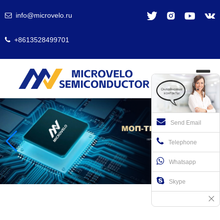
info@microvelo.ru
+8613528499701
Send Email
Telephone
Whatsapp
Skype