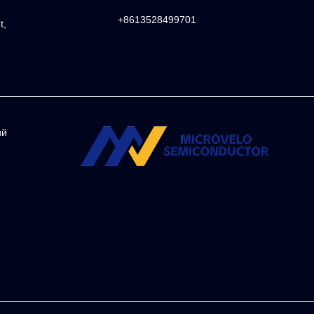
+8613528499701
t,
ий