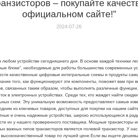
анзисторов – покупайте качест
официальном сайте!”
2024-07-26
 любом устройстве сегодняшнего дня. В основе каждой техники л
ные блоки”, необходимые для работы большинства современных ус
рести качественные цифровые интегральные схемы и продукты сам
ание того, как функционируют эти компоненты, поможет вам при 
в, связанных таким образом, чтобы выполнять различные функции,
ок в электронных устройствах. Среди тех, кто жаждет найти скидк
ьных схем. Эту уникальную возможность предоставляют самые изв
одним из ключевых товаров, доступных для покупки на нашем сайте
ктные и очень надежные устройства, широко использующиеся в ра
ти их у нашего проверенного поставщика. Мощные транзисторы ис
х важных типов транзисторов является полевой транзистор. У на
м высококачественный товар по лучшей цене.Если вы ищете дешевы