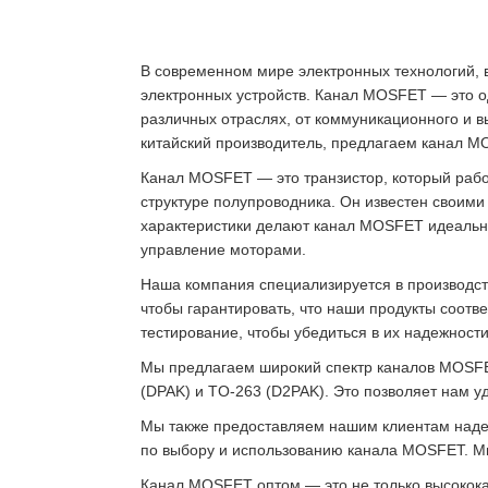
В современном мире электронных технологий,
электронных устройств. Канал MOSFET — это од
различных отраслях, от коммуникационного и в
китайский производитель, предлагаем канал MO
Канал MOSFET — это транзистор, который работ
структуре полупроводника. Он известен своим
характеристики делают канал MOSFET идеальн
управление моторами.
Наша компания специализируется в производс
чтобы гарантировать, что наши продукты соот
тестирование, чтобы убедиться в их надежности
Мы предлагаем широкий спектр каналов MOSFET,
(DPAK) и TO-263 (D2PAK). Это позволяет нам у
Мы также предоставляем нашим клиентам надеж
по выбору и использованию канала MOSFET. М
Канал MOSFET оптом — это не только высококач