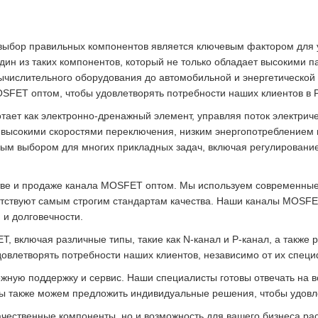
 выбор правильных компонентов является ключевым фактором для 
ин из таких компонентов, который не только обладает высокими 
ычислительного оборудования до автомобильной и энергетической 
SFET оптом, чтобы удовлетворять потребности наших клиентов в Р
ает как электронно-дренажный элемент, управляя поток электриче
и высокими скоростями переключения, низким энергопотреблением 
ым выбором для многих прикладных задач, включая регулирование
тве и продаже канала MOSFET оптом. Мы используем современные
ветствуют самым строгим стандартам качества. Наши каналы MOSF
 и долговечности.
 включая различные типы, такие как N-канал и P-канал, а также р
довлетворять потребности наших клиентов, независимо от их спец
ную поддержку и сервис. Наши специалисты готовы отвечать на в
ы также можем предложить индивидуальные решения, чтобы удовл
ественные компоненты, но и возможность для вашего бизнеса раст