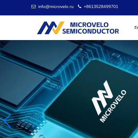
info@microvelo.ru
+8613528499701
Г