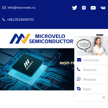
info@microvelo.ru
+8613528499701
Send Email
Telephone
Whatsapp
Skype