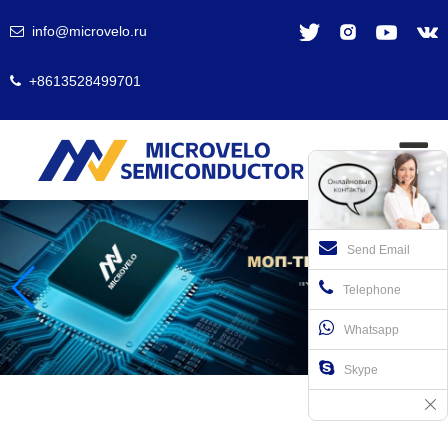
info@microvelo.ru
+8613528499701
Send Email
Telephone
Whatsapp
Skype