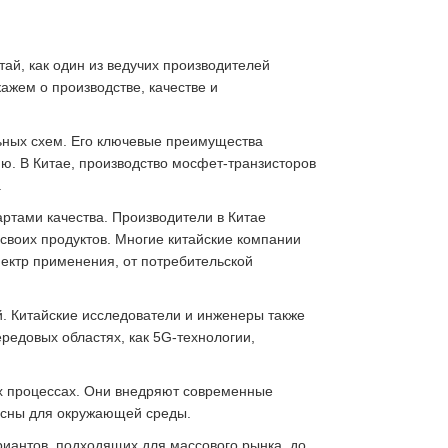
й, как один из ведучих производителей
кажем о производстве, качестве и
ьных схем. Его ключевые преимущества
ю. В Китае, производство мосфет-транзисторов
.
ртами качества. Производители в Китае
своих продуктов. Многие китайские компании
ектр применения, от потребительской
. Китайские исследователи и инженеры также
редовых областях, как 5G-технологии,
ых процессах. Они внедряют современные
пасны для окружающей среды.
иантов, подходящих для массового рынка, до