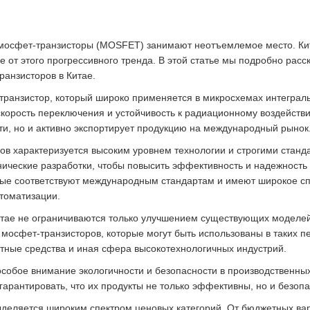
мосфет-транзисторы (MOSFET) занимают неотъемлемое место. Кита
е от этого прогрессивного тренда. В этой статье мы подробно расс
ранзисторов в Китае.
ранзистор, который широко применяется в микросхемах интеграл
корость переключения и устойчивость к радиационному воздействи
ти, но и активно экспортирует продукцию на международный рынок
в характеризуется высоким уровнем технологии и строгими станда
ические разработки, чтобы повысить эффективность и надежность 
ые соответствуют международным стандартам и имеют широкое сп
томатизации.
итае не ограничиваются только улучшением существующих моделей
 мосфет-транзисторов, которые могут быть использованы в таких пе
ртные средства и иная сфера высокотехнологичных индустрий.
 особое внимание экологичности и безопасности в производственн
 гарантировать, что их продукты не только эффективны, но и безо
ыделяется широким спектром ценовых категорий. От бюджетных вар