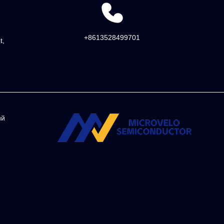
+8613528499701
t,
ий