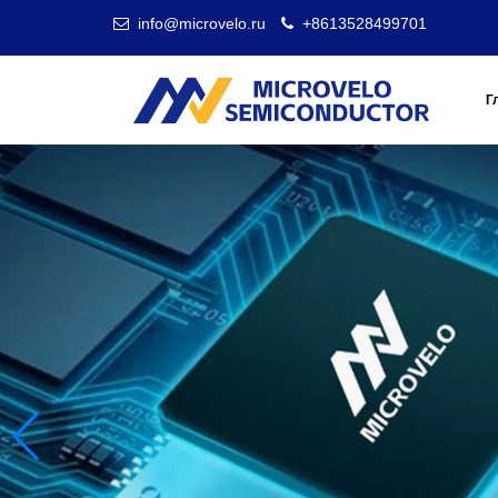
info@microvelo.ru
+8613528499701
Г