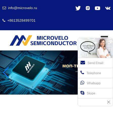
info@microvelo.ru
+8613528499701
Send Email
Telephone
Whatsapp
Skype