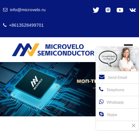
info@microvelo.ru
+8613528499701
Send Email
Telephone
Whatsapp
Skype