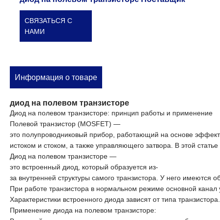
СВЯЗАТЬСЯ С
НАМИ
Информация о товаре
диод на полевом транзисторе
Диод
на
полевом
транзисторе:
принцип
работы
и
применение
Полевой
транзистор
(MOSFET)
—
это
полупроводниковый
прибор,
работающий
на
основе
эффект
истоком
и
стоком,
а
также
управляющего
затвора.
В
этой
статье
Диод
на
полевом
транзисторе
—
это
встроенный
диод,
который
образуется
из-
за
внутренней
структуры
самого
транзистора.
У
него
имеются
об
При
работе
транзистора
в
нормальном
режиме
основной
канал
Характеристики
встроенного
диода
зависят
от
типа
транзистора.
Применение
диода
на
полевом
транзисторе: