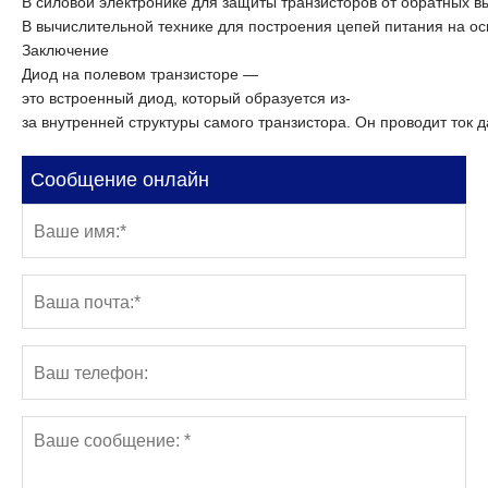
В
силовой
электронике
для
защиты
транзисторов
от
обратных
вы
В
вычислительной
технике
для
построения
цепей
питания
на
ос
Заключение
Диод
на
полевом
транзисторе
—
это
встроенный
диод,
который
образуется
из-
за
внутренней
структуры
самого
транзистора.
Он
проводит
ток
д
Сообщение онлайн