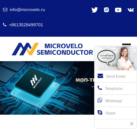
info@microvelo.ru
+8613528499701
Send Email
Telephone
Whatsapp
Skype