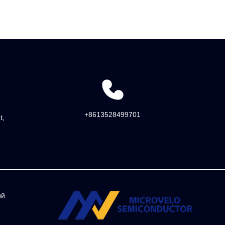
+8613528499701
t,
ий