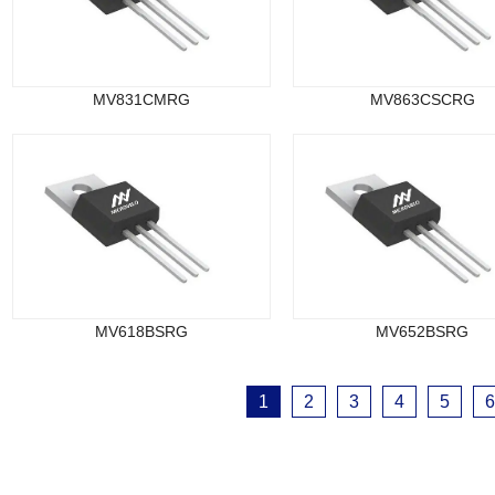
MV831CMRG
MV863CSCRG
MV618BSRG
MV652BSRG
1
2
3
4
5
6