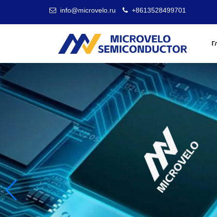
info@microvelo.ru
+8613528499701
Г