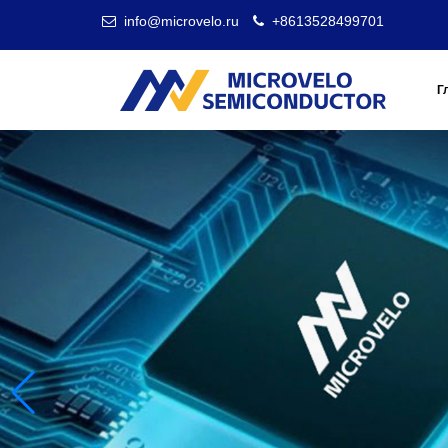
info@microvelo.ru
+8613528499701
Г