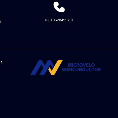
+8613528499701
t,
ий