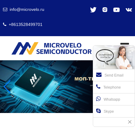
info@microvelo.ru
+8613528499701
Send Email
Telephone
Whatsapp
Skype