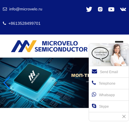
info@microvelo.ru
+8613528499701
Send Email
Telephone
Whatsapp
Skype