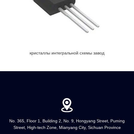
кристаллы интегральной схемы завод
No. 365, Floor 1, Building 2, No. 9, Hongyang Street, Puming
Street, High-tech Zone, Mianyang City, Sichuan Province