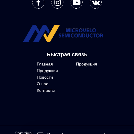
Быстрая связь
Главная
Продукция
Продукция
Новости
О нас
Контакты
Copyright © Sichuan Microvelo Semiconductor Co.,LTD