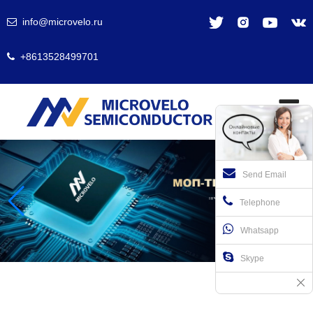
info@microvelo.ru
+8613528499701
Send Email
Telephone
Whatsapp
Skype