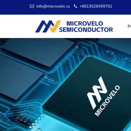
info@microvelo.ru
+8613528499701
Г