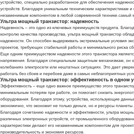
устройство, специально разработанное для обеспечения надежнос
устройств. Благодаря уникальным техническим характеристикам и 
незаменимым компонентом в любой современной технике.
самый 
Ультра мощный транзистор: надежность
Надежность – это одно из ключевых преимуществ продукта. Благо
контролю качества производства, ультра мощный транзистор обла
надежности. Он способен выдерживать экстремальные условия экс
проектов, требующих стабильной работы и минимального риска сб
Еще одним преимуществом надежности этого транзистора является
напряжения. Благодаря специальным защитным механизмам, он о
колебаниях электросети или нештатных ситуациях. Это дает увере
работать без сбоев и перебоев даже в самых неблагоприятных усл
Ультра мощный транзистор: эффективность в одном у
Эффективность – еще одно важное преимущество этого транзисто
минимальным потерям при работе, он помогает снизить энергопот
оборудования. Благодаря этому, устройства, использующие данны
экономично, что экономит не только деньги, но и ресурсы планеты.
Благодаря сочетанию надежности и эффективности, ультра мощны
различных электронных устройств, от промышленного оборудовани
характеристики делают его незаменимым компонентом для проекто
производительность и экономия ресурсов.