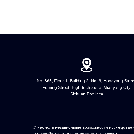
тора Производи...
Производитель
No. 365, Floor 1, Building 2, No. 9, Hongyang Stree
Puming Street, High-tech Zone, Mianyang City,
Sichuan Province
У нас есть независимые возможности исследован
и разработок, и мы продолжаем выпускать