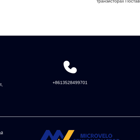
транзисторах Поста
+8613528499701
t,
ий