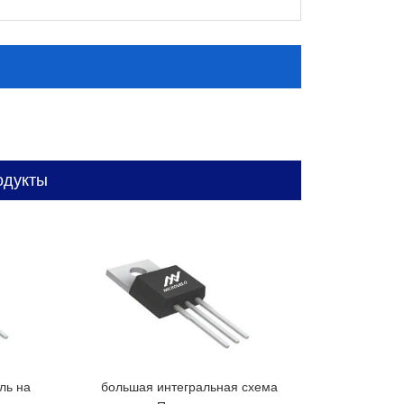
одукты
ль на
большая интегральная схема
электронная