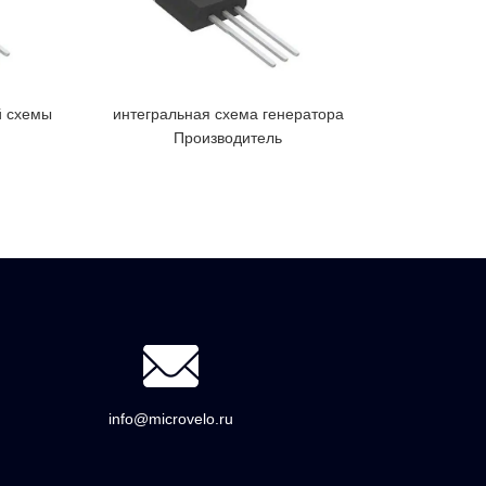
й схемы
интегральная схема генератора
продажа эле
Производитель
info@microvelo.ru