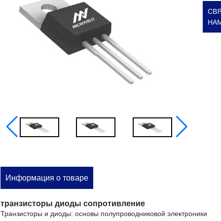
СВЯ
НА
Информация о товаре
транзисторы диоды сопротивление
Транзисторы
и
диоды:
основы
полупроводниковой
электроники