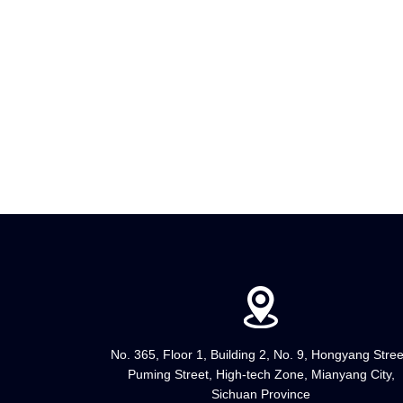
ый током транзистора
компоненты электронных приборов
роизводитель
завод
No. 365, Floor 1, Building 2, No. 9, Hongyang Stree
Puming Street, High-tech Zone, Mianyang City,
Sichuan Province