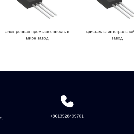
электронная промышленность в
кристаллы интегрально
мире завод
завод
+8613528499701
t,