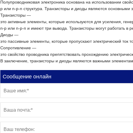
Полупроводниковая
электроника
основана
на
использовании
свойс
p
или
n-p-n
структура.
Транзисторы
и
диоды
являются
основными
э
Транзисторы
—
это
активные
элементы,
которые
используются
для
усиления,
гене
n-p
или
n-p-n
и
имеют
три
вывода.
Транзисторы
могут
работать
в
р
Диоды
—
это
пассивные
элементы,
которые
пропускают
электрический
ток
то
Сопротивление
—
это
свойство
проводника
препятствовать
прохождению
электрическ
В
заключение,
транзисторы
и
диоды
являются
важными
элемента
Сообщение онлайн