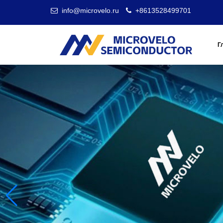
info@microvelo.ru
+8613528499701
Г