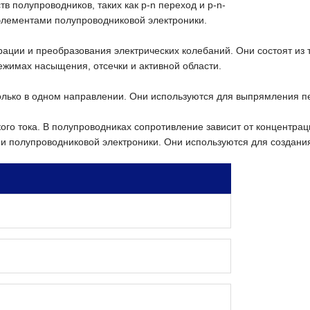
тв
полупроводников,
таких
как
p-n
переход
и
p-n-
лементами
полупроводниковой
электроники.
рации
и
преобразования
электрических
колебаний.
Они
состоят
из
ежимах
насыщения,
отсечки
и
активной
области.
лько
в
одном
направлении.
Они
используются
для
выпрямления
п
ого
тока.
В
полупроводниках
сопротивление
зависит
от
концентрац
ми
полупроводниковой
электроники.
Они
используются
для
создани