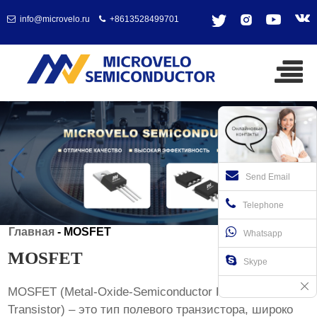
info@microvelo.ru
+8613528499701
Send Email
Telephone
Главная
-
MOSFET
Whatsapp
MOSFET
Skype
MOSFET
(Metal-Oxide-Semiconductor Field-Effect
Transistor) – это тип полевого транзистора, широко