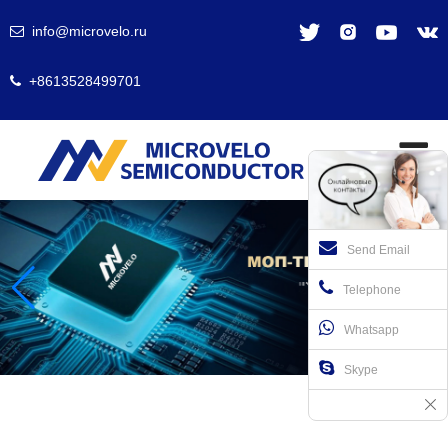
info@microvelo.ru
+8613528499701
Send Email
Telephone
Whatsapp
Skype