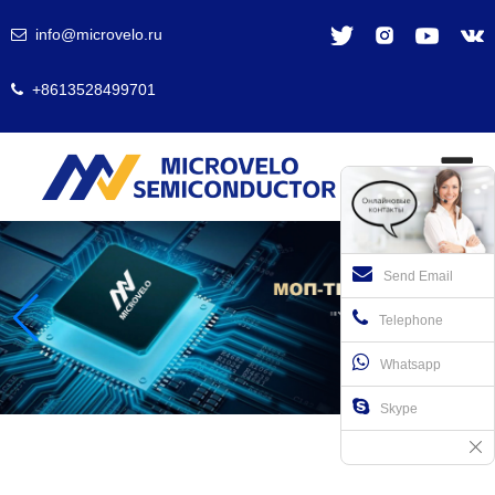
info@microvelo.ru
+8613528499701
Send Email
Telephone
Whatsapp
Skype