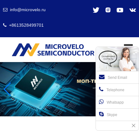
info@microvelo.ru
+8613528499701
Send Email
Telephone
Whatsapp
Skype