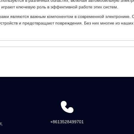
пользуются в различных областях, включая автомобильную элект
и играют ключевую роль в эффективной работе этих систем.
орами являются важным компонентом в современной электронике.
устройств и предотвращают повреждения. Без них многие из наших
+8613528499701
t,