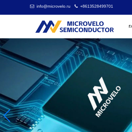
info@microvelo.ru
+8613528499701
Г