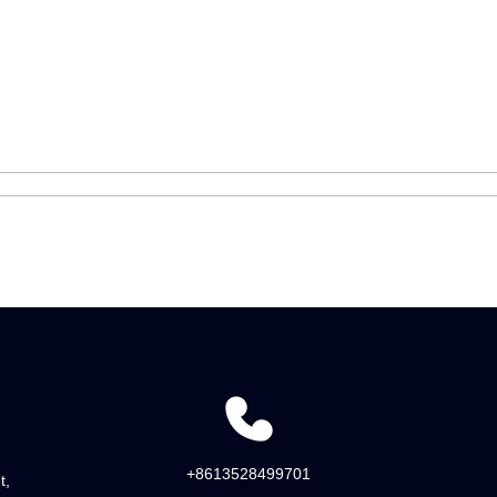
+8613528499701
t,