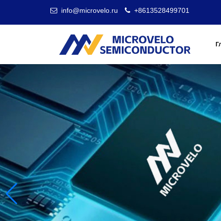
info@microvelo.ru
+8613528499701
Г