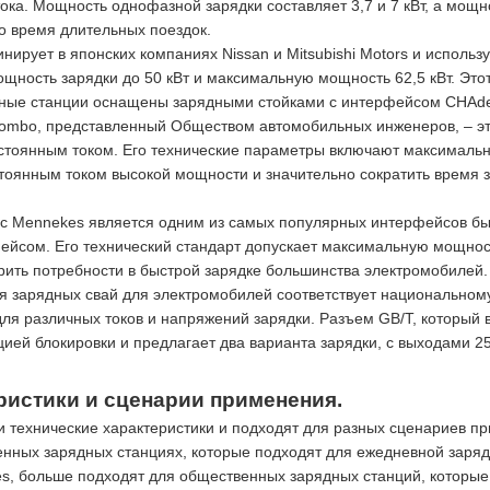
ока. Мощность однофазной зарядки составляет 3,7 и 7 кВт, а мощно
о время длительных поездок.
ет в японских компаниях Nissan и Mitsubishi Motors и используе
щность зарядки до 50 кВт и максимальную мощность 62,5 кВт. Это
ядные станции оснащены зарядными стойками с интерфейсом CHA
ombo, представленный Обществом автомобильных инженеров, – э
стоянным током. Его технические параметры включают максимальн
стоянным током высокой мощности и значительно сократить время
 Mennekes является одним из самых популярных интерфейсов быст
ейсом. Его технический стандарт допускает максимальную мощнос
орить потребности в быстрой зарядке большинства электромобилей.
я зарядных свай для электромобилей соответствует национальному
я различных токов и напряжений зарядки. Разъем GB/T, который в
ией блокировки и предлагает два варианта зарядки, с выходами 2
ристики и сценарии применения.
 технические характеристики и подходят для разных сценариев пр
нных зарядных станциях, которые подходят для ежедневной зарядк
s, больше подходят для общественных зарядных станций, которые 