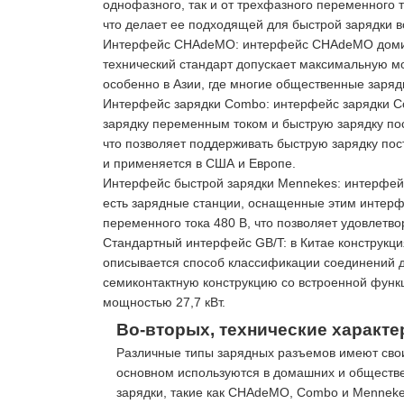
однофазного, так и от трехфазного переменного т
что делает ее подходящей для быстрой зарядки в
Интерфейс CHAdeMO: интерфейс CHAdeMO доминиру
технический стандарт допускает максимальную мо
особенно в Азии, где многие общественные зар
Интерфейс зарядки Combo: интерфейс зарядки C
зарядку переменным током и быструю зарядку по
что позволяет поддерживать быструю зарядку по
и применяется в США и Европе.
Интерфейс быстрой зарядки Mennekes: интерфейс
есть зарядные станции, оснащенные этим интерф
переменного тока 480 В, что позволяет удовлетв
Стандартный интерфейс GB/T: в Китае конструкци
описывается способ классификации соединений дл
семиконтактную конструкцию со встроенной функц
мощностью 27,7 кВт.
Во-вторых, технические характе
Различные типы зарядных разъемов имеют свои
основном используются в домашних и обществе
зарядки, такие как CHAdeMO, Combo и Menneke