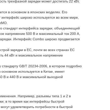
сть трехфазной зарядки может достигать 22 кВт,
тся в основном в японских моделях. Его
т интерфейс широко используется во всем мире,
deMO.
то стандарт интерфейса зарядки, объединяющий
ое напряжение 500 В и максимальный ток 200 А,
 зарядки. Интерфейс Combo широко продвигается
рой зарядки в ЕС, почти во всех странах ЕС
ть 44 кВт и максимальное напряжение
 стандарту GB/T 20234-2006, в котором подробно
 основном используется в Китае, имеет
50 В и 440 В и максимальной выходной
именения. Например, разъемы типа 1 и 2 в
и; в то время как интерфейсы быстрой
могут удовлетворить потребности в быстрой