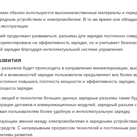
зъемах обычно используются высококачественные материалы и пер
рядным устройством и электромобилем. В то же время они обладаю
 эксплуатации.
илей продолжает развиваться, разъемы для зарядки постоянно со
 ориентирована на эффективность зарядки, но и учитывает безопас
й зарядки благодаря интеллектуальной системе управления.
азвития
х разъемов будет происходить в направлении миниатюризации, выс
й и возможностей зарядки пользователи предъявляют все более вы
стоянно повышать плотность мощности и эффективность зарядки,
роцесса зарядки.
 вещей и технологии больших данных зарядные разъемы также буд
грации датчиков и коммуникационных модулей, зарядный разъем с
вая пользователям более удобную и интеллектуальную зарядку.
вязующим звеном между электромобилями и зарядными устройствам
 средств. С непрерывным прогрессом технологий и постоянным р
ективы развития.