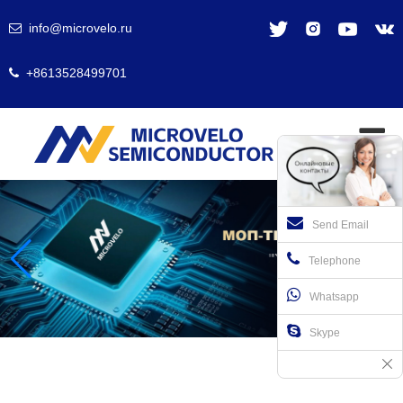
info@microvelo.ru
+8613528499701
Send Email
Telephone
Whatsapp
Skype