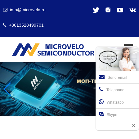
info@microvelo.ru
+8613528499701
Send Email
Telephone
Whatsapp
Skype