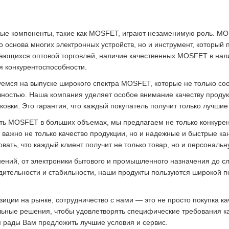
вые компоненты, такие как MOSFET, играют незаменимую роль. 
 основа многих электронных устройств, но и инструмент, который 
ающихся оптовой торговлей, наличие качественных MOSFET в нал
я конкурентоспособности.
руемся на выпуске широкого спектра MOSFET, которые не только с
ностью. Наша компания уделяет особое внимание качеству продукц
овки. Это гарантия, что каждый покупатель получит только лучши
ать MOSFET в больших объемах, мы предлагаем не только конкурен
 важно не только качество продукции, но и надежные и быстрые к
вать, что каждый клиент получит не только товар, но и персональн
ний, от электроники бытового и промышленного назначения до сл
дительности и стабильности, наши продукты пользуются широкой по
озиции на рынке, сотрудничество с нами — это не просто покупка 
ьные решения, чтобы удовлетворять специфические требования каж
м рады Вам предложить лучшие условия и сервис.