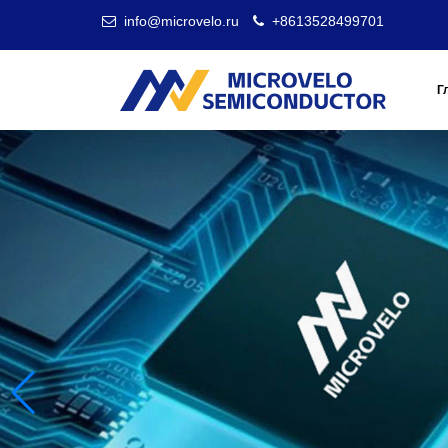
info@microvelo.ru
+8613528499701
Г