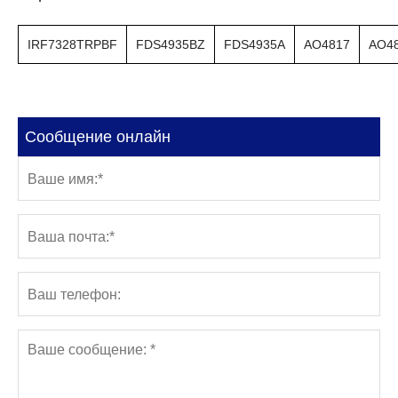
IRF7328TRPBF
FDS4935BZ
FDS4935A
AO4817
AO4
Сообщение онлайн