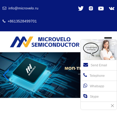
info@microvelo.ru
+8613528499701
Send Email
Telephone
Whatsapp
Skype