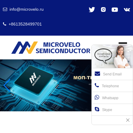
info@microvelo.ru
+8613528499701
Send Email
Telephone
Whatsapp
Skype