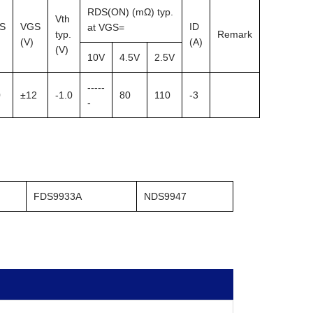
RDS(ON) (mΩ) typ.
Vth
S
VGS
ID
at VGS=
typ.
Remark
(V)
(A)
(V)
10V
4.5V
2.5V
-----
0
±12
-1.0
80
110
-3
-
FDS9933A
NDS9947