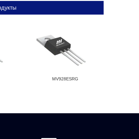
одукты
MV928ESRG
M