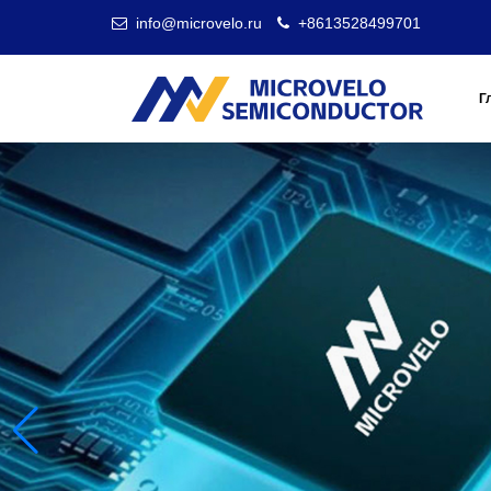
info@microvelo.ru
+8613528499701
Г