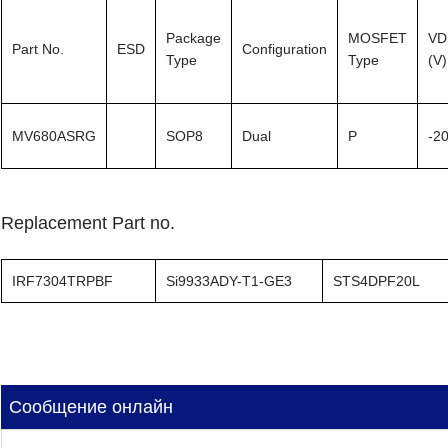
Package
MOSFET
VD
Part No.
ESD
Configuration
Type
Type
(V)
MV680ASRG
SOP8
Dual
P
-2
Replacement Part no.
IRF7304TRPBF
Si9933ADY-T1-GE3
STS4DPF20L
Сообщение онлайн