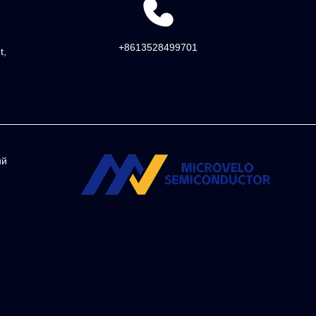
+8613528499701
t,
ий