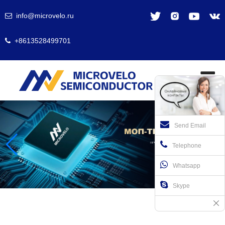
info@microvelo.ru
+8613528499701
Send Email
Telephone
Whatsapp
Skype