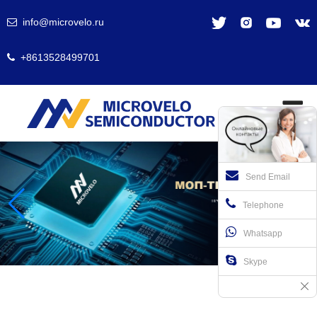
info@microvelo.ru
+8613528499701
Send Email
Telephone
Whatsapp
Skype