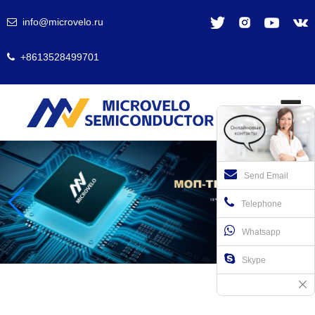
info@microvelo.ru
+8613528499701
Send Email
Telephone
Whatsapp
Skype