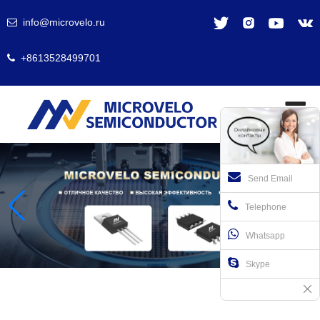
info@microvelo.ru
+8613528499701
Send Email
Telephone
Whatsapp
Skype