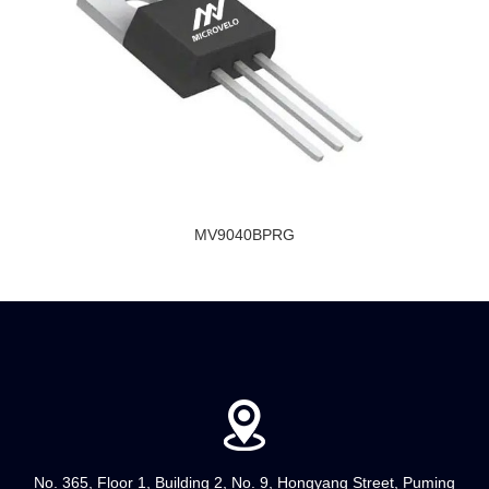
MV9040BPRG
No. 365, Floor 1, Building 2, No. 9, Hongyang Street, Puming