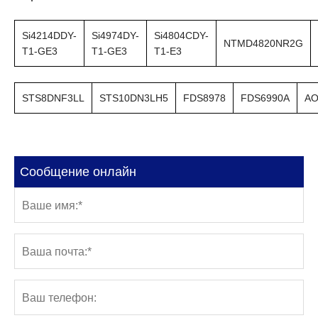
Si4214DDY-
Si4974DY-
Si4804CDY-
NTMD4820NR2G
T1-GE3
T1-GE3
T1-E3
STS8DNF3LL
STS10DN3LH5
FDS8978
FDS6990A
AO
Сообщение онлайн